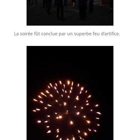
La soirée fût conclue par un superbe feu d’artifice.